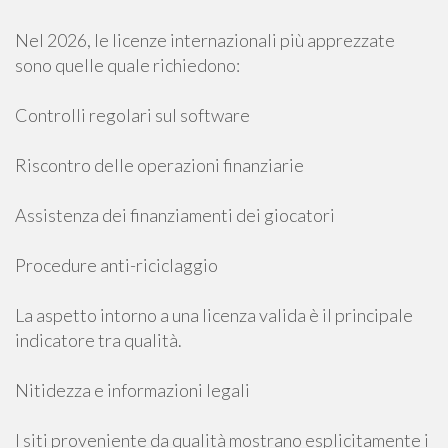
Nel 2026, le licenze internazionali più apprezzate
sono quelle quale richiedono:
Controlli regolari sul software
Riscontro delle operazioni finanziarie
Assistenza dei finanziamenti dei giocatori
Procedure anti-riciclaggio
La aspetto intorno a una licenza valida è il principale
indicatore tra qualità.
Nitidezza e informazioni legali
I siti proveniente da qualità mostrano esplicitamente i