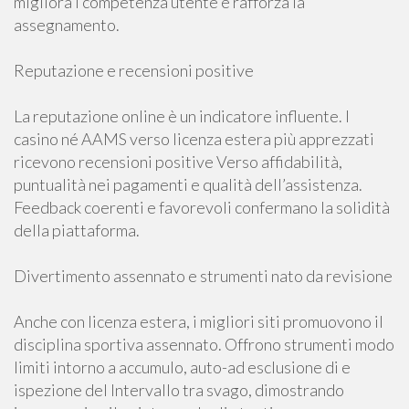
migliora l’competenza utente e rafforza la
assegnamento.
Reputazione e recensioni positive
La reputazione online è un indicatore influente. I
casino né AAMS verso licenza estera più apprezzati
ricevono recensioni positive Verso affidabilità,
puntualità nei pagamenti e qualità dell’assistenza.
Feedback coerenti e favorevoli confermano la solidità
della piattaforma.
Divertimento assennato e strumenti nato da revisione
Anche con licenza estera, i migliori siti promuovono il
disciplina sportiva assennato. Offrono strumenti modo
limiti intorno a accumulo, auto-ad esclusione di e
ispezione del Intervallo tra svago, dimostrando