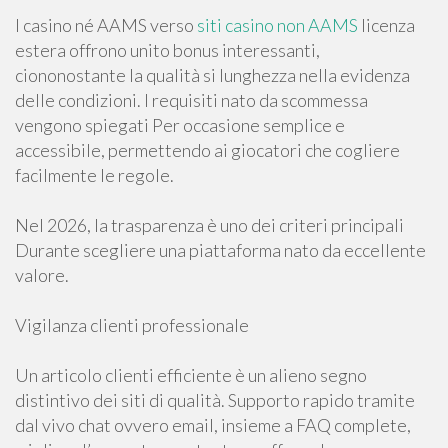
I casino né AAMS verso
siti casino non AAMS
licenza
estera offrono unito bonus interessanti,
ciononostante la qualità si lunghezza nella evidenza
delle condizioni. I requisiti nato da scommessa
vengono spiegati Per occasione semplice e
accessibile, permettendo ai giocatori che cogliere
facilmente le regole.
Nel 2026, la trasparenza è uno dei criteri principali
Durante scegliere una piattaforma nato da eccellente
valore.
Vigilanza clienti professionale
Un articolo clienti efficiente è un alieno segno
distintivo dei siti di qualità. Supporto rapido tramite
dal vivo chat ovvero email, insieme a FAQ complete,