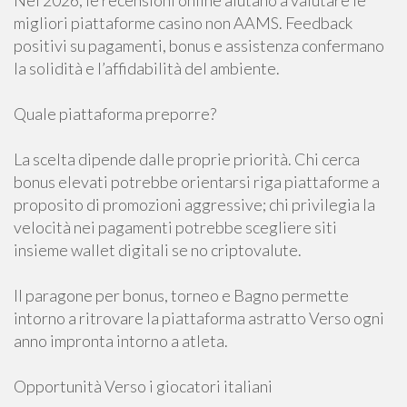
Nel 2026, le recensioni online aiutano a valutare le
migliori piattaforme casino non AAMS. Feedback
positivi su pagamenti, bonus e assistenza confermano
la solidità e l’affidabilità del ambiente.
Quale piattaforma preporre?
La scelta dipende dalle proprie priorità. Chi cerca
bonus elevati potrebbe orientarsi riga piattaforme a
proposito di promozioni aggressive; chi privilegia la
velocità nei pagamenti potrebbe scegliere siti
insieme wallet digitali se no criptovalute.
Il paragone per bonus, torneo e Bagno permette
intorno a ritrovare la piattaforma astratto Verso ogni
anno impronta intorno a atleta.
Opportunità Verso i giocatori italiani