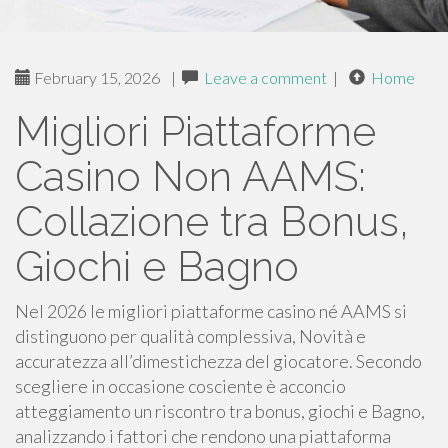
February 15, 2026
|
Leave a comment
|
Home
Migliori Piattaforme
Casino Non AAMS:
Collazione tra Bonus,
Giochi e Bagno
Nel 2026 le migliori piattaforme casino né AAMS si
distinguono per qualità complessiva, Novità e
accuratezza all’dimestichezza del giocatore. Secondo
scegliere in occasione cosciente è acconcio
atteggiamento un riscontro tra bonus, giochi e Bagno,
analizzando i fattori che rendono una piattaforma