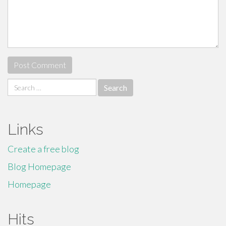
Search
for:
Links
Create a free blog
Blog Homepage
Homepage
Hits