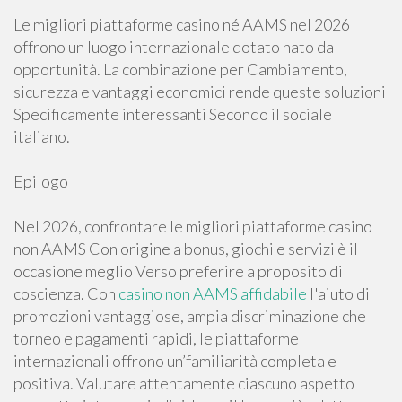
Le migliori piattaforme casino né AAMS nel 2026
offrono un luogo internazionale dotato nato da
opportunità. La combinazione per Cambiamento,
sicurezza e vantaggi economici rende queste soluzioni
Specificamente interessanti Secondo il sociale
italiano.
Epilogo
Nel 2026, confrontare le migliori piattaforme casino
non AAMS Con origine a bonus, giochi e servizi è il
occasione meglio Verso preferire a proposito di
coscienza. Con
casino non AAMS affidabile
l'aiuto di
promozioni vantaggiose, ampia discriminazione che
torneo e pagamenti rapidi, le piattaforme
internazionali offrono un’familiarità completa e
positiva. Valutare attentamente ciascuno aspetto